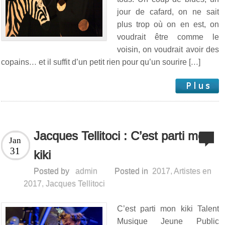
jour de cafard, on ne sait
plus trop où on en est, on
voudrait être comme le
voisin, on voudrait avoir des
copains… et il suffit d’un petit rien pour qu’un sourire […]
Jacques Tellitoci : C’est parti mon
Jan
31
kiki
Posted by
admin
Posted in
2017
,
Artistes en
2017
,
Jacques Tellitoci
C’est parti mon kiki Talent
Musique Jeune Public