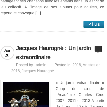
partageant ses chansons avec les enfants dans un esprit de
jeu collectif. À l’image de ses albums pour adultes, ce
répertoire convoque […]
Jacques Haurogné : Un jardin
Jan
20
extraordinaire
Posted by
admin
Posted in
2018
,
Artistes en
2018
,
Jacques Haurogné
« Un jardin extraordinaire »
Coup de cœur de
l’Académie Charles Cros
2007 , 2011 et 2013 À partir
de 5 ans – 50 min Jacques