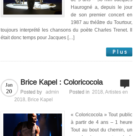
Haurogné a, depuis le jour
de son premier concert en
1987 au théâtre du Tourtour,
toujours interprété les chansons du poète Charles Trenet. Il
était donc temps pour Jacques […]
Brice Kapel : Coloricocola
Jan
20
Posted by
admin
Posted in
2018
,
Artistes en
2018
,
Brice Kapel
« Coloricocola » Tout public
à partir de 4 ans – 1 heure
Tout au bout du chemin, un