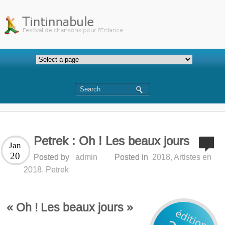
Petrek : Oh ! Les beaux jours
Jan
20
Posted by
admin
Posted in
2018
,
Artistes en
2018
,
Petrek
« Oh ! Les beaux jours »