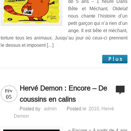
de 5 ans – 1 heure Dans
Bête et Méchant, Oldelaf
nous chante l’histoire d’un
petit garçon qui n’a rien d’un
ange. Il est bête et méchant,
torture tous les animaux. Jusqu’au jour où ceux-ci prennent
le dessus et imposent […]
Hervé Demon : Encore – De
Fév
05
coussins en calins
Posted by
admin
Posted in
2010
,
Hervé
Demon
« Encore » À partir de 4 ans