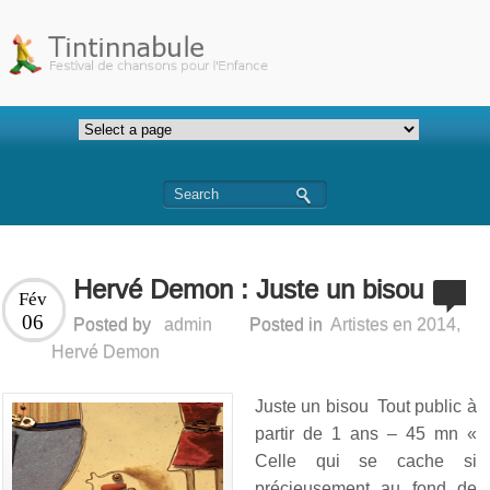
Hervé Demon : Juste un bisou
Fév
06
Posted by
admin
Posted in
Artistes en 2014
,
Hervé Demon
Juste un bisou Tout public à
partir de 1 ans – 45 mn «
Celle qui se cache si
précieusement au fond de