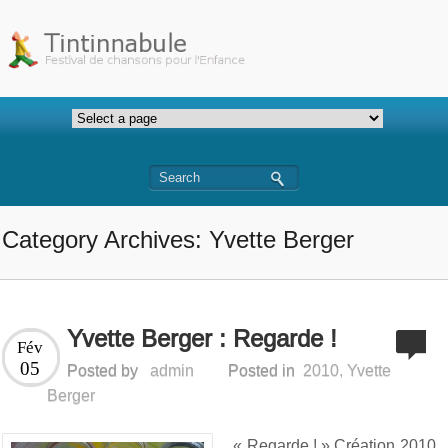
Category Archives: Yvette Berger
Yvette Berger : Regarde !
Fév
05
Posted by
admin
Posted in
2010
,
Yvette
Berger
« Regarde ! » Création 2010