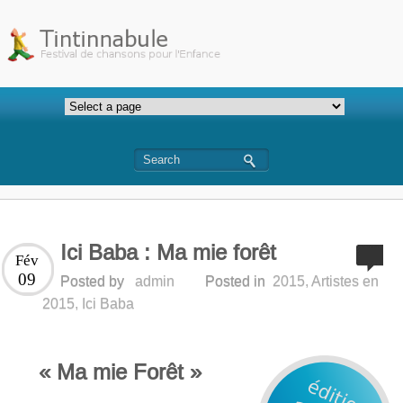
Ici Baba : Ma mie forêt
Fév
09
Posted by
admin
Posted in
2015
,
Artistes en
2015
,
Ici Baba
« Ma mie Forêt »