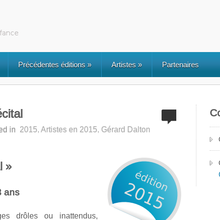
Précédentes éditions
»
Artistes
»
Partenaires
cital
C
ed in
2015
,
Artistes en 2015
,
Gérard Dalton
l »
3 ans
es drôles ou inattendus,