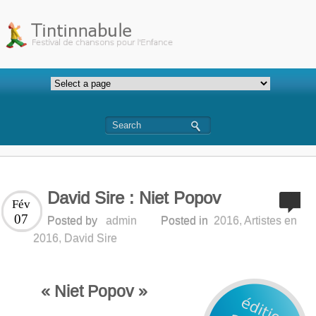
David Sire : Niet Popov
Fév
07
Posted by
admin
Posted in
2016
,
Artistes en
2016
,
David Sire
« Niet Popov »