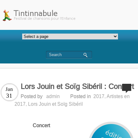
Lors Jouin et Soïg Sibéril : Concert
Jan
31
Posted by
admin
Posted in
2017
,
Artistes en
2017
,
Lors Jouin et Soïg Sibéril
Concert