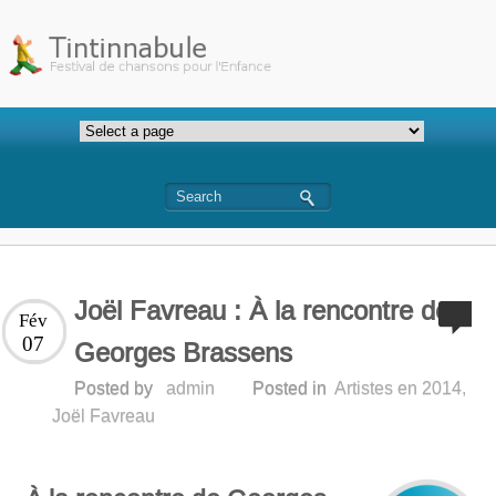
Joël Favreau : À la rencontre de
Fév
07
Georges Brassens
Posted by
admin
Posted in
Artistes en 2014
,
Joël Favreau