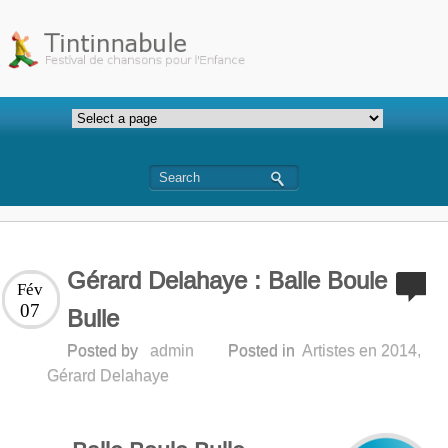
Gérard Delahaye : Balle Boule
Fév
07
Bulle
Posted by
admin
Posted in
Artistes en 2014
,
Gérard Delahaye